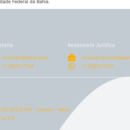
idade Federal da Bahia.
etaria
Assessoria Jurídica
secretaria@apub.org.br
assessoriajuridica@apub
71.98231-7194
71.99654-5276
ão CEP 40210-630 – Salvador – Bahia.
 às 17h