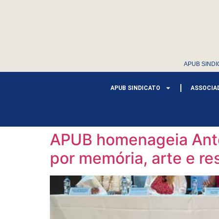
APUB SINDI
APUB SINDICATO
ASSOCIA
APUB homenageia Antô
por memória, arte e re