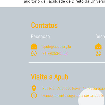
auditório da Faculdade de Direito da Univers
Contatos
Recepção
Secr
apub@apub.org.br
71.99353-0053
Visite a Apub
Rua Prof. Aristides Novis, 44, Federaç
Funcionamento segunda a sexta, das 8h