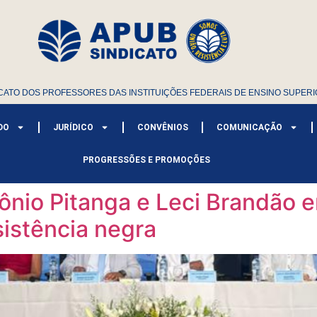
CATO DOS PROFESSORES DAS INSTITUIÇÕES FEDERAIS DE ENSINO SUPERI
DO
JURÍDICO
CONVÊNIOS
COMUNICAÇÃO
PROGRESSÕES E PROMOÇÕES
nio Pitanga e Leci Brandão 
sistência negra