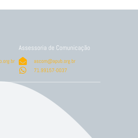
Assessoria de Comunicação
.org.br
ascom@apub.org.br
71.99157-0037