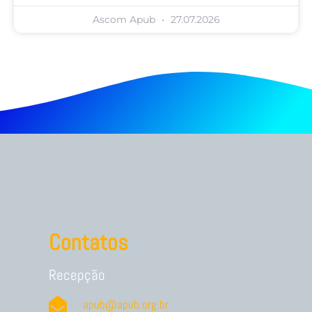
Ascom Apub
27.07.2026
Contatos
Recepção
apub@apub.org.br