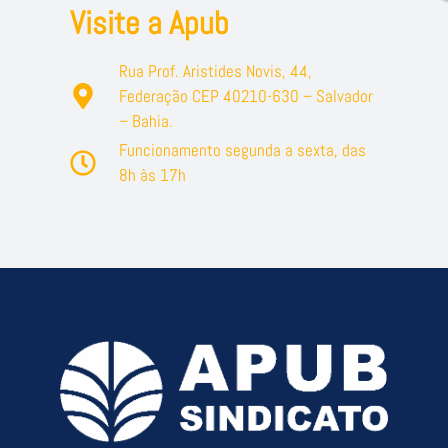
Visite a Apub
Rua Prof. Aristides Novis, 44,
Federação CEP 40210-630 – Salvador
– Bahia.
Funcionamento segunda a sexta, das
8h às 17h