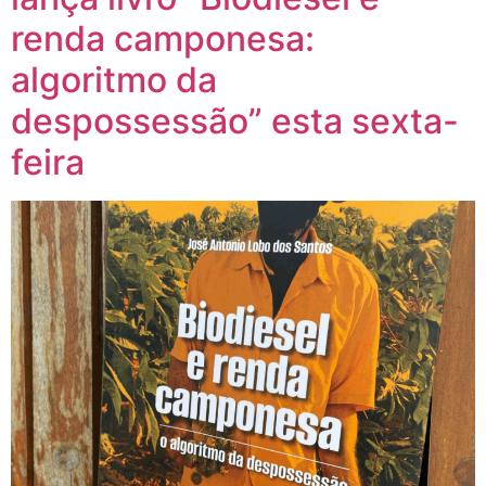
renda camponesa:
algoritmo da
despossessão” esta sexta-
feira