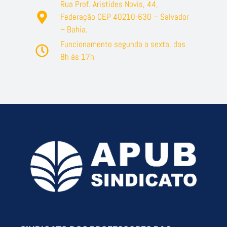
Rua Prof. Aristides Novis, 44,
Federação CEP 40210-630 – Salvador
– Bahia.
Funcionamento segunda a sexta, das
8h às 17h