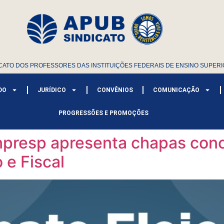
CATO DOS PROFESSORES DAS INSTITUIÇÕES FEDERAIS DE ENSINO SUPERI
DO
JURÍDICO
CONVÊNIOS
COMUNICAÇÃO
PROGRESSÕES E PROMOÇÕES
unpresp apresenta chapas con
 e Fiscal