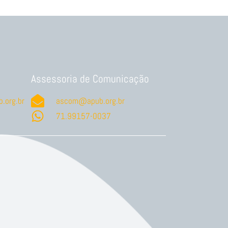
Assessoria de Comunicação
.org.br
ascom@apub.org.br
71.99157-0037