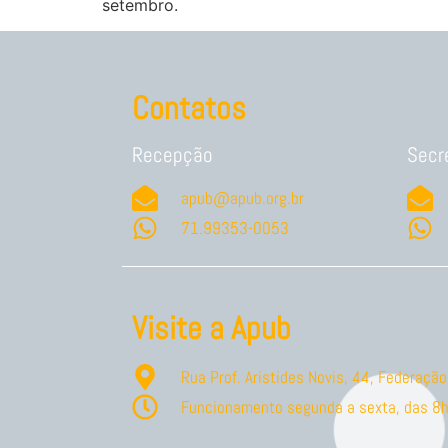
setembro.
Contatos
Recepção
Secr
apub@apub.org.br
71.99353-0053
Visite a Apub
Rua Prof. Aristides Novis, 44, Federaç
Funcionamento segunda a sexta, das 8h