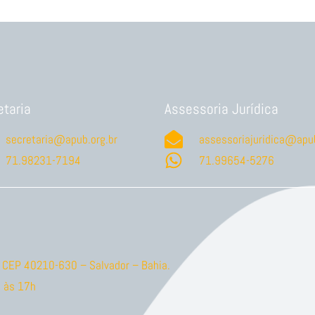
etaria
Assessoria Jurídica
secretaria@apub.org.br
assessoriajuridica@apub
71.98231-7194
71.99654-5276
ão CEP 40210-630 – Salvador – Bahia.
 às 17h