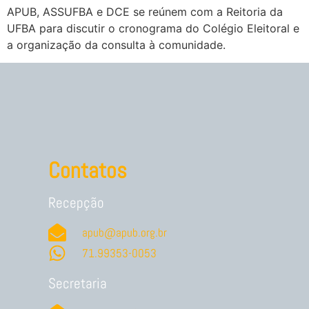
APUB, ASSUFBA e DCE se reúnem com a Reitoria da
UFBA para discutir o cronograma do Colégio Eleitoral e
a organização da consulta à comunidade.
Contatos
Recepção
apub@apub.org.br
71.99353-0053
Secretaria