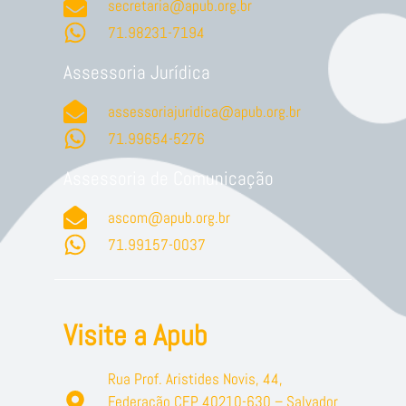
secretaria@apub.org.br
71.98231-7194
Assessoria Jurídica
assessoriajuridica@apub.org.br
71.99654-5276
Assessoria de Comunicação
ascom@apub.org.br
71.99157-0037
Visite a Apub
Rua Prof. Aristides Novis, 44,
Federação CEP 40210-630 – Salvador