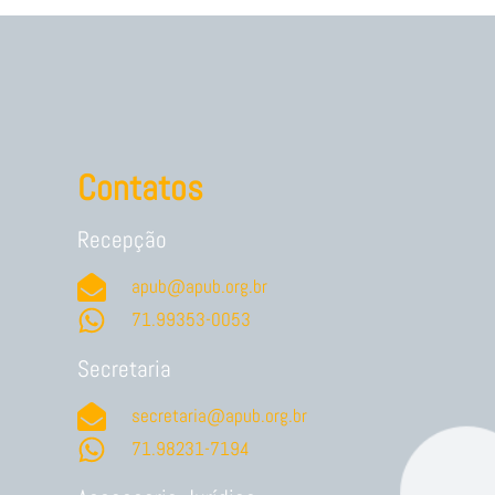
Contatos
Recepção
apub@apub.org.br
71.99353-0053
Secretaria
secretaria@apub.org.br
71.98231-7194