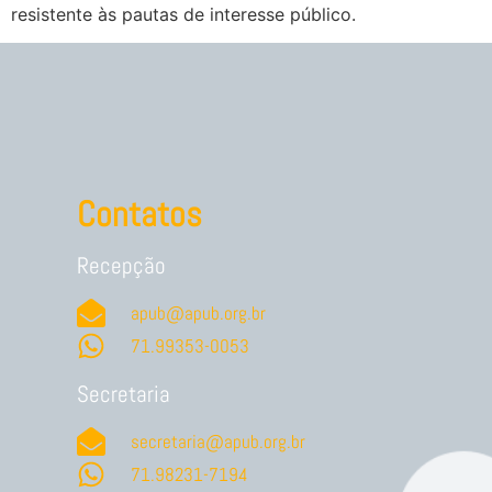
resistente às pautas de interesse público.
Contatos
Recepção
apub@apub.org.br
71.99353-0053
Secretaria
secretaria@apub.org.br
71.98231-7194