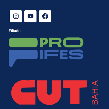
Filiado: