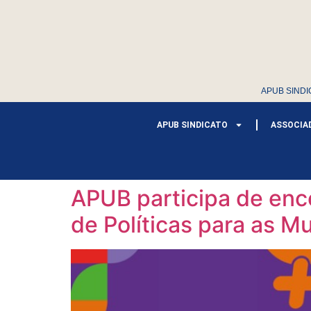
APUB SINDI
APUB SINDICATO
ASSOCIA
APUB participa de enco
de Políticas para as M