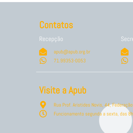
Contatos
Recepção
Secr
apub@apub.org.br
71.99353-0053
Visite a Apub
Rua Prof. Aristides Novis, 44, Federaç
Funcionamento segunda a sexta, das 8h