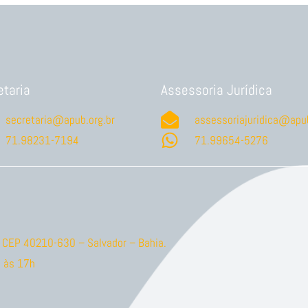
etaria
Assessoria Jurídica
secretaria@apub.org.br
assessoriajuridica@apub
71.98231-7194
71.99654-5276
ão CEP 40210-630 – Salvador – Bahia.
 às 17h