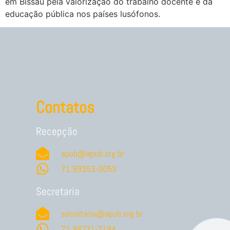
em Bissau pela valorização do trabalho docente e da
educação pública nos países lusófonos.
Contatos
Recepção
apub@apub.org.br
71.99353-0053
Secretaria
secretaria@apub.org.br
71.98231-7194