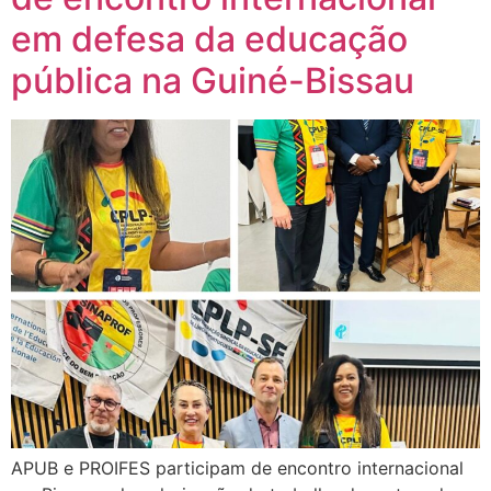
em defesa da educação
pública na Guiné-Bissau
APUB e PROIFES participam de encontro internacional