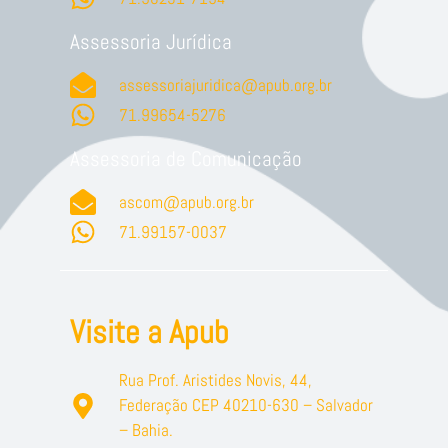
Assessoria Jurídica
assessoriajuridica@apub.org.br
71.99654-5276
Assessoria de Comunicação
ascom@apub.org.br
71.99157-0037
Visite a Apub
Rua Prof. Aristides Novis, 44,
Federação CEP 40210-630 – Salvador
– Bahia.