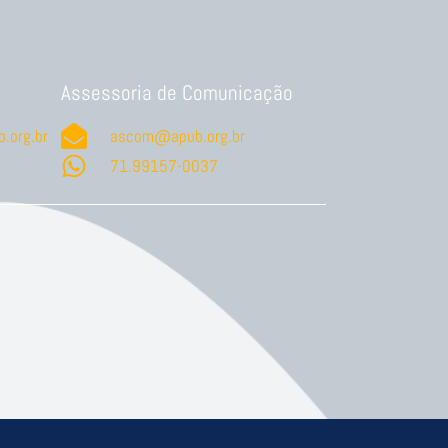
Assessoria de Comunicação
.org.br
ascom@apub.org.br
71.99157-0037