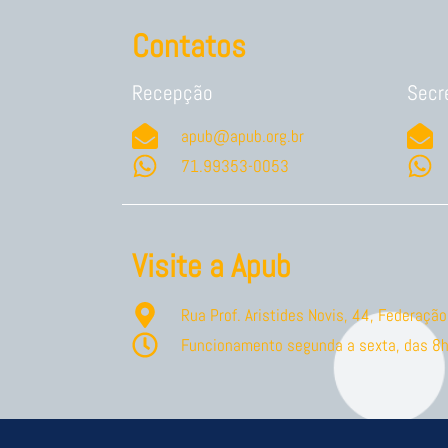
Contatos
Recepção
Secr
apub@apub.org.br
71.99353-0053
Visite a Apub
Rua Prof. Aristides Novis, 44, Federaç
Funcionamento segunda a sexta, das 8h