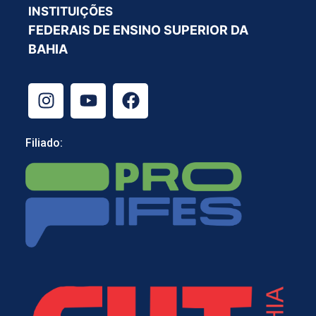
INSTITUIÇÕES
FEDERAIS DE ENSINO SUPERIOR DA
BAHIA
Filiado: