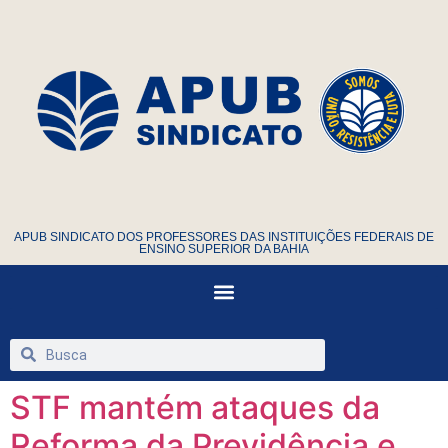
APUB SINDICATO DOS PROFESSORES DAS INSTITUIÇÕES FEDERAIS DE
ENSINO SUPERIOR DA BAHIA
STF mantém ataques da
Reforma da Previdência e