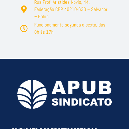
Rua Prof. Aristides Novis, 44,
Federação CEP 40210-630 – Salvador
– Bahia.
Funcionamento segunda a sexta, das
8h às 17h