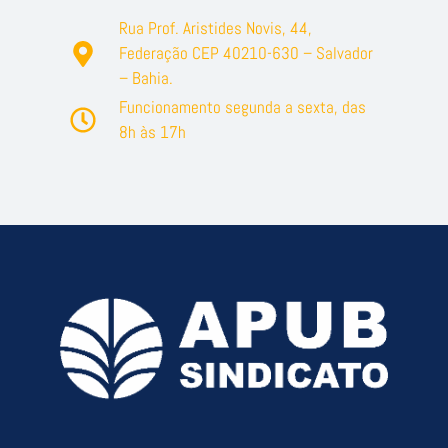
Rua Prof. Aristides Novis, 44,
Federação CEP 40210-630 – Salvador
– Bahia.
Funcionamento segunda a sexta, das
8h às 17h