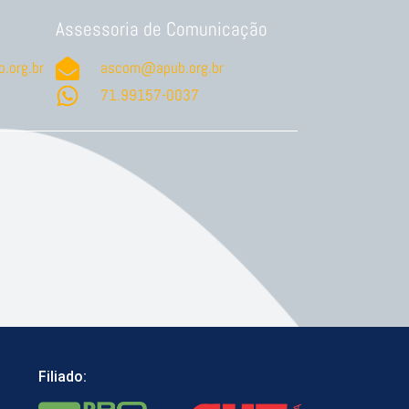
Assessoria de Comunicação
.org.br
ascom@apub.org.br
71.99157-0037
Filiado: