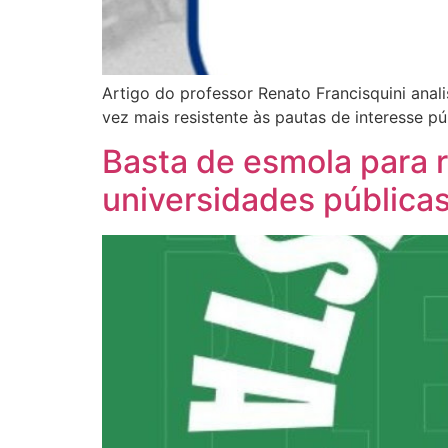
Artigo do professor Renato Francisquini ana
vez mais resistente às pautas de interesse pú
Basta de esmola para ri
universidades pública