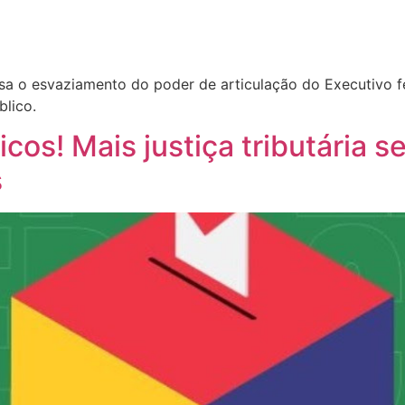
lisa o esvaziamento do poder de articulação do Executivo 
blico.
cos! Mais justiça tributária s
s