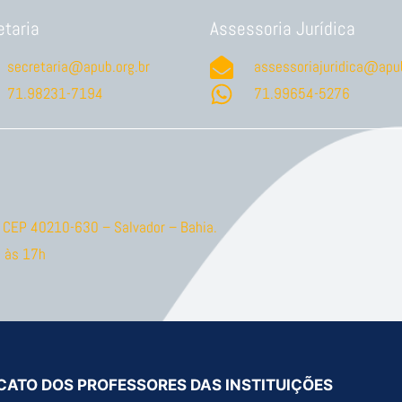
etaria
Assessoria Jurídica
secretaria@apub.org.br
assessoriajuridica@apub
71.98231-7194
71.99654-5276
ão CEP 40210-630 – Salvador – Bahia.
 às 17h
CATO DOS PROFESSORES DAS INSTITUIÇÕES