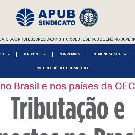
CATO DOS PROFESSORES DAS INSTITUIÇÕES FEDERAIS DE ENSINO SUPERI
DO
JURÍDICO
CONVÊNIOS
COMUNICAÇÃO
PROGRESSÕES E PROMOÇÕES
 no Brasil e nos países da OE