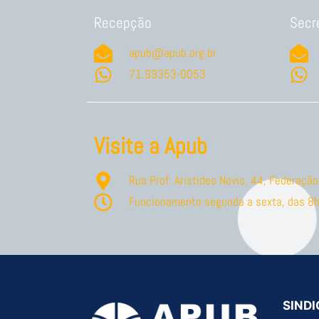
Recepção
Secr
apub@apub.org.br
71.99353-0053
Visite a Apub
Rua Prof. Aristides Novis, 44, Federaç
Funcionamento segunda a sexta, das 8h
SINDI