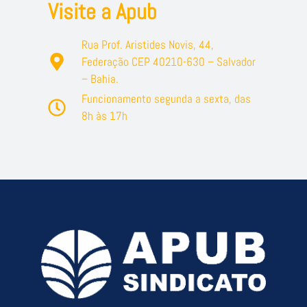
Visite a Apub
Rua Prof. Aristides Novis, 44,
Federação CEP 40210-630 – Salvador
– Bahia.
Funcionamento segunda a sexta, das
8h às 17h