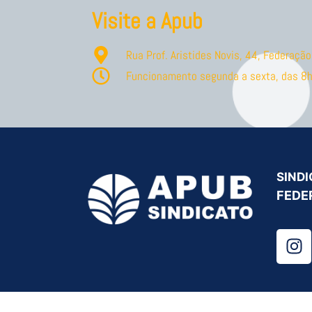
Visite a Apub
Rua Prof. Aristides Novis, 44, Federaç
Funcionamento segunda a sexta, das 8h
SINDI
FEDE