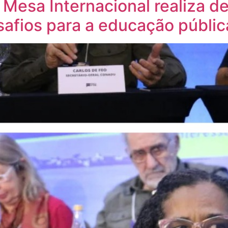
 Mesa Internacional realiza d
safios para a educação públic