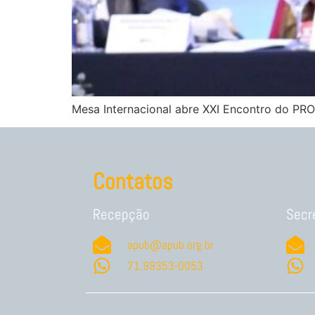
Mesa Internacional abre XXI Encontro do PR
Contatos
Recepção
Secr
apub@apub.org.br
71.99353-0053