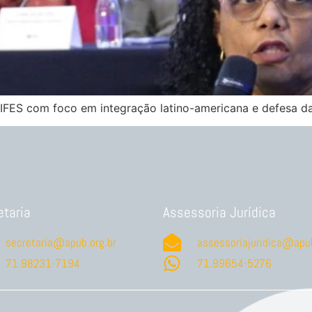
OIFES com foco em integração latino-americana e defesa d
etaria
Assessoria Jurídica
secretaria@apub.org.br
assessoriajuridica@apub
71.98231-7194
71.99654-5276