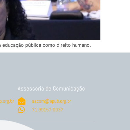
a educação pública como direito humano.
Assessoria de Comunicação
.org.br
ascom@apub.org.br
71.99157-0037