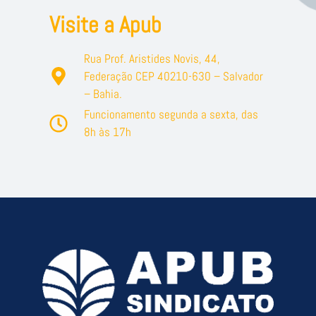
Visite a Apub
Rua Prof. Aristides Novis, 44,
Federação CEP 40210-630 – Salvador
– Bahia.
Funcionamento segunda a sexta, das
8h às 17h