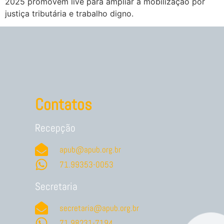
2025 promovem live para ampliar a mobilização por
justiça tributária e trabalho digno.
Contatos
Recepção
apub@apub.org.br
71.99353-0053
Secretaria
secretaria@apub.org.br
71.98231-7194