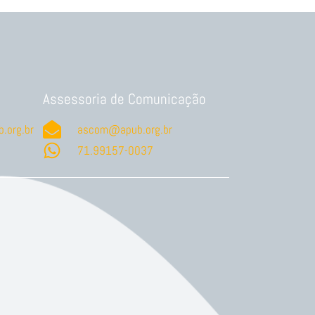
Assessoria de Comunicação
.org.br
ascom@apub.org.br
71.99157-0037