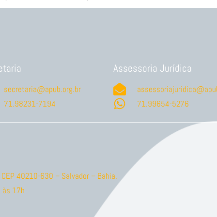
etaria
Assessoria Jurídica
secretaria@apub.org.br
assessoriajuridica@apub
71.98231-7194
71.99654-5276
ão CEP 40210-630 – Salvador – Bahia.
 às 17h