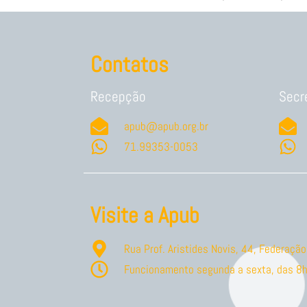
Contatos
Recepção
Secr
apub@apub.org.br
71.99353-0053
Visite a Apub
Rua Prof. Aristides Novis, 44, Federaç
Funcionamento segunda a sexta, das 8h