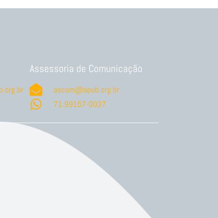
Assessoria de Comunicação
.org.br
ascom@apub.org.br
71.99157-0037