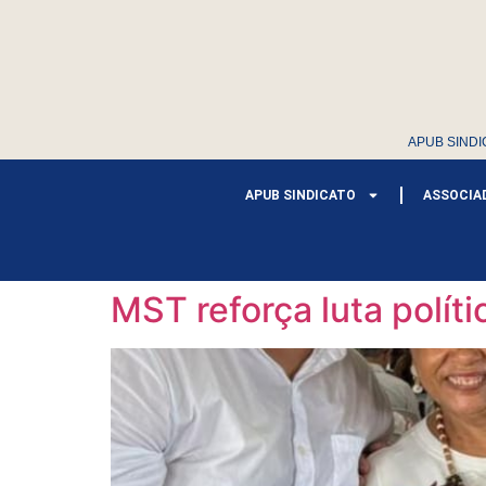
APUB SINDI
APUB SINDICATO
ASSOCIA
MST reforça luta polít