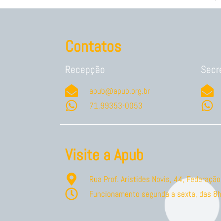
Contatos
Recepção
Secr
apub@apub.org.br
71.99353-0053
Visite a Apub
Rua Prof. Aristides Novis, 44, Federaç
Funcionamento segunda a sexta, das 8h