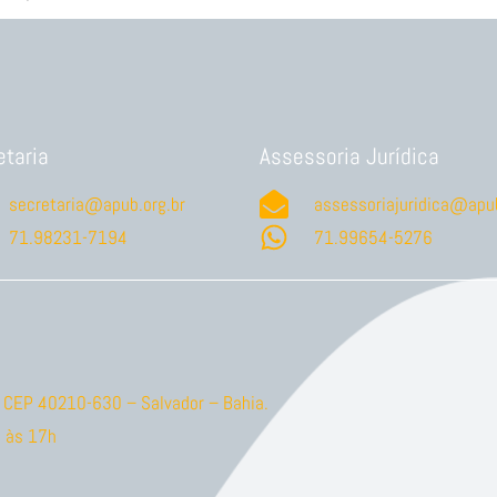
etaria
Assessoria Jurídica
secretaria@apub.org.br
assessoriajuridica@apub
71.98231-7194
71.99654-5276
ão CEP 40210-630 – Salvador – Bahia.
 às 17h