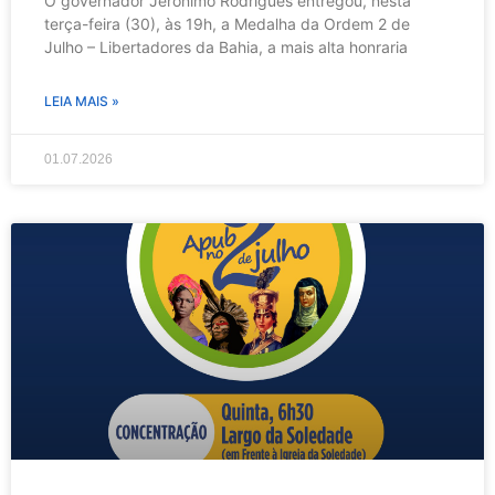
O governador Jerônimo Rodrigues entregou, nesta
terça-feira (30), às 19h, a Medalha da Ordem 2 de
Julho – Libertadores da Bahia, a mais alta honraria
LEIA MAIS »
01.07.2026