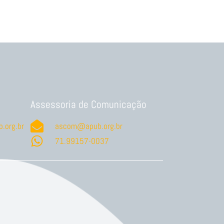
Assessoria de Comunicação
.org.br
ascom@apub.org.br
71.99157-0037