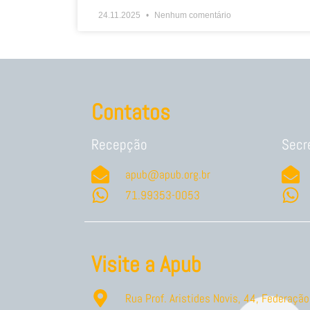
24.11.2025
Nenhum comentário
Contatos
Recepção
Secr
apub@apub.org.br
71.99353-0053
Visite a Apub
Rua Prof. Aristides Novis, 44, Federaç