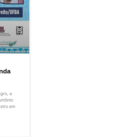
enda
gro, a
Antônio
astro em