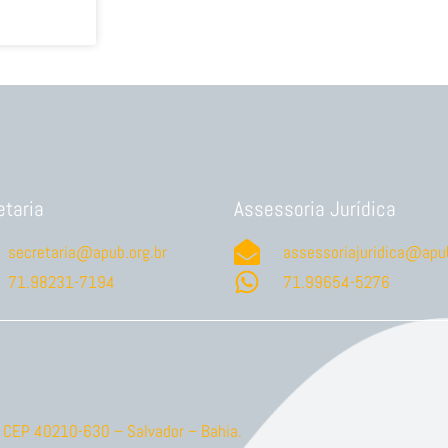
etaria
Assessoria Jurídica
secretaria@apub.org.br
assessoriajuridica@apub
71.98231-7194
71.99654-5276
ão CEP 40210-630 – Salvador – Bahia.