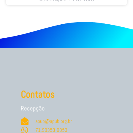
Contatos
Recepção
apub@apub.org.br
71.99353-0053