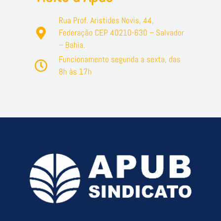
Rua Prof. Aristides Novis, 44,
Federação CEP 40210-630 – Salvador
– Bahia.
Funcionamento segunda a sexta, das
8h às 17h