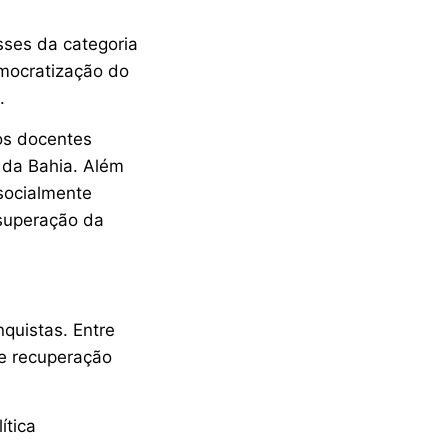
sses da categoria
emocratização do
.
 os docentes
) da Bahia. Além
 socialmente
 superação da
quistas. Entre
de recuperação
ítica