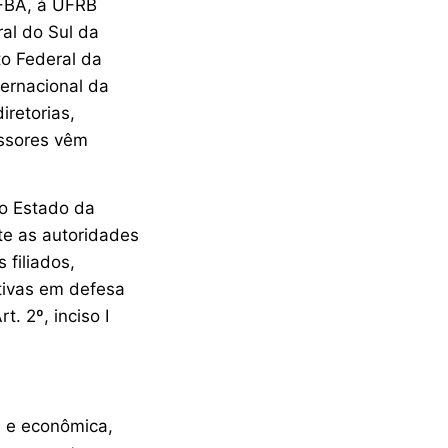
UFBA, à UFRB
al do Sul da
to Federal da
ernacional da
iretorias,
essores vêm
do Estado da
te as autoridades
 filiados,
etivas em defesa
. 2º, inciso I
l e econômica,