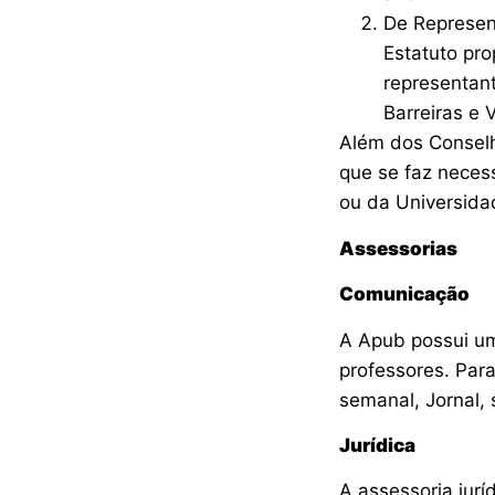
De Represen
Estatuto pro
representan
Barreiras e 
Além dos Conselh
que se faz neces
ou da Universida
Assessorias
Comunicação
A Apub possui u
professores. Para
semanal, Jornal, s
Jurídica
A assessoria jurí