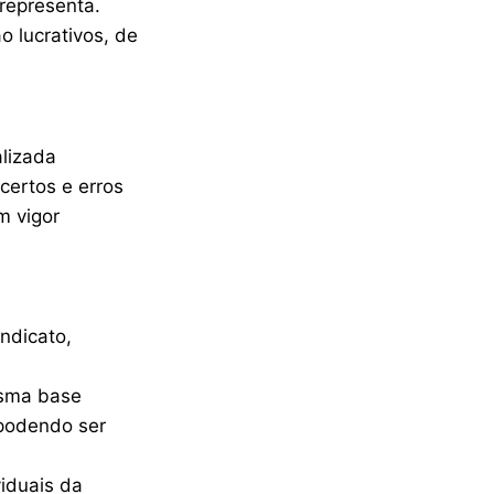
representa.
o lucrativos, de
alizada
certos e erros
m vigor
ndicato,
esma base
 podendo ser
viduais da