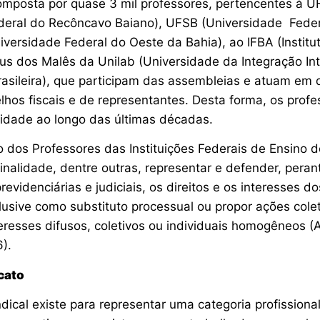
omposta por quase 3 mil professores, pertencentes à 
deral do Recôncavo Baiano), UFSB (Universidade Feder
versidade Federal do Oeste da Bahia), ao IFBA (Institu
us dos Malês da Unilab (Universidade da Integração Int
asileira), que participam das assembleias e atuam em d
lhos fiscais e de representantes. Desta forma, os prof
tidade ao longo das últimas décadas.
o dos Professores das Instituições Federais de Ensino 
nalidade, dentre outras, representar e defender, peran
revidenciárias e judiciais, os direitos e os interesses dos
clusive como substituto processual ou propor ações col
teresses difusos, coletivos ou individuais homogêneos (Art
).
cato
dical existe para representar uma categoria profissiona