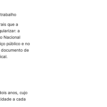
 trabalho
rais que a
ularizar: a
o Nacional
ço público e no
al documento de
cal.
ois anos, cujo
ntidade a cada