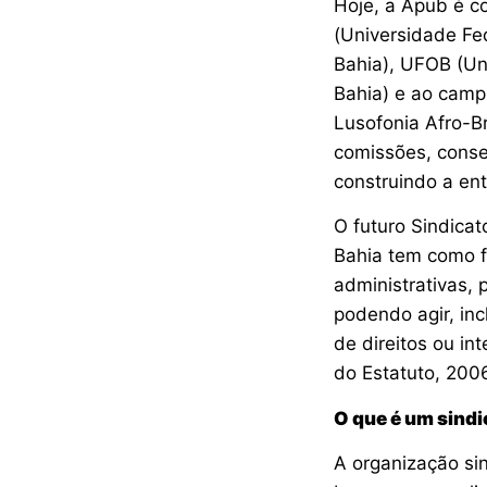
Hoje, a Apub é c
(Universidade Fe
Bahia), UFOB (Uni
Bahia) e ao camp
Lusofonia Afro-Br
comissões, conse
construindo a en
O futuro Sindicat
Bahia tem como fi
administrativas, p
podendo agir, in
de direitos ou in
do Estatuto, 2006
O que é um sindi
A organização sin