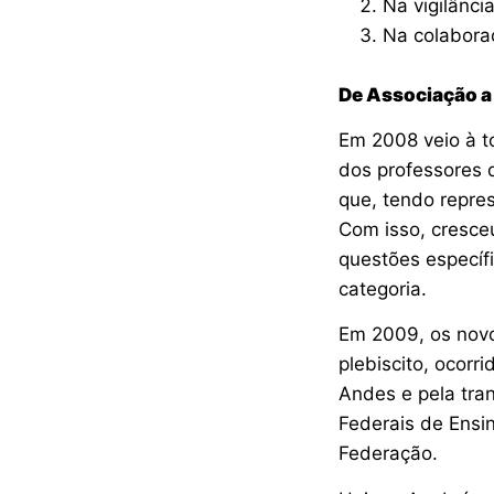
Na vigilânci
Na colaboraç
De Associação a
Em 2008 veio à t
dos professores d
que, tendo repres
Com isso, cresceu
questões específi
categoria.
Em 2009, os novo
plebiscito, ocorr
Andes e pela tra
Federais de Ensi
Federação.