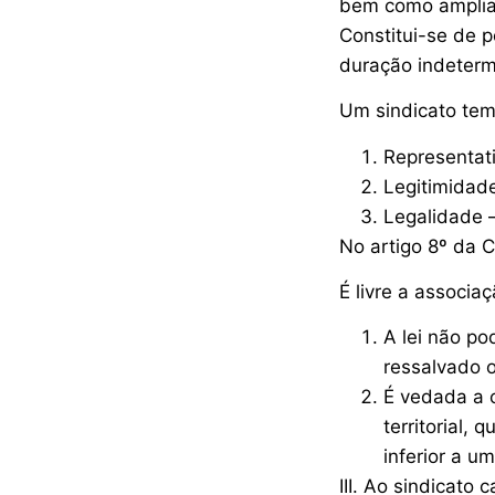
bem como ampliar
Constitui-se de p
duração indeterm
Um sindicato tem 
Representati
Legitimidade
Legalidade –
No artigo 8º da C
É livre a associa
A lei não po
ressalvado o
É vedada a 
territorial,
inferior a u
III. Ao sindicato 