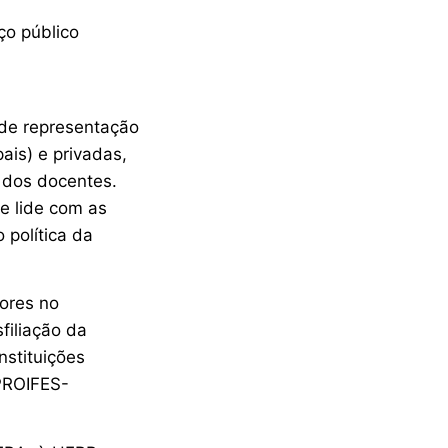
ço público
 de representação
ais) e privadas,
s dos docentes.
e lide com as
 política da
ores no
filiação da
nstituições
 PROIFES-