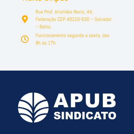
Rua Prof. Aristides Novis, 44,
Federação CEP 40210-630 – Salvador
– Bahia.
Funcionamento segunda a sexta, das
8h às 17h