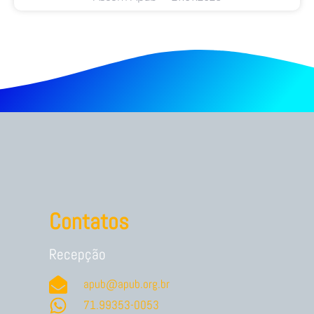
Contatos
Recepção
apub@apub.org.br
71.99353-0053