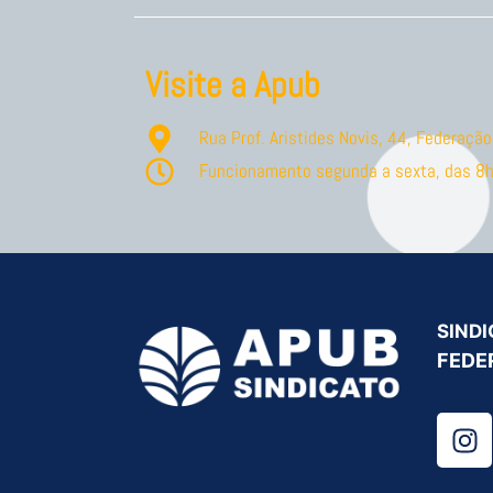
Visite a Apub
Rua Prof. Aristides Novis, 44, Federaç
Funcionamento segunda a sexta, das 8h
SINDI
FEDE