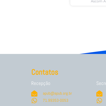
Ascom 
Contatos
Recepção
Secr
apub@apub.org.br
71.99353-0053