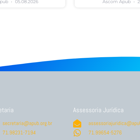
Apub
05.08.2026
Ascom Apub
2
etaria
Assessoria Jurídica
secretaria@apub.org.br
assessoriajuridica@apub
71.98231-7194
71.99654-5276