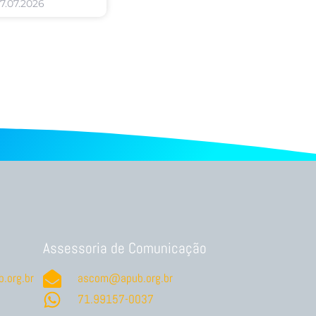
7.07.2026
Assessoria de Comunicação
.org.br
ascom@apub.org.br
71.99157-0037