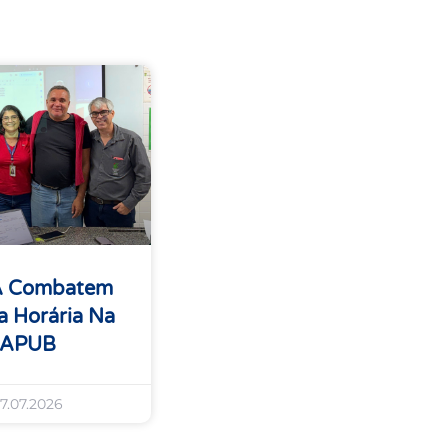
A Combatem
 Horária Na
 APUB
7.07.2026