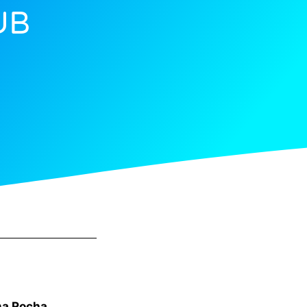
UB
ma Rocha