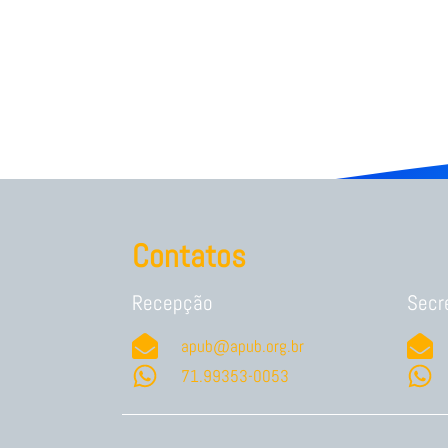
Contatos
Recepção
Secr
apub@apub.org.br
71.99353-0053