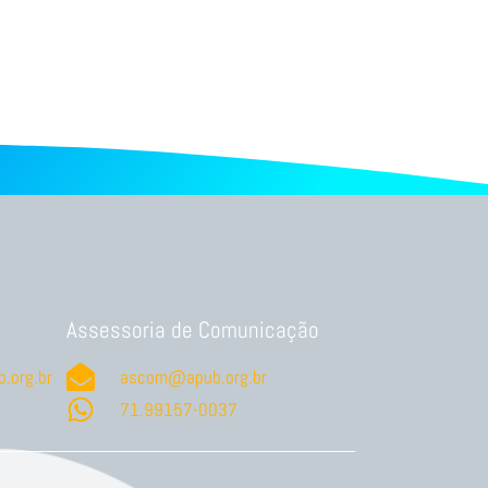
Assessoria de Comunicação
.org.br
ascom@apub.org.br
71.99157-0037