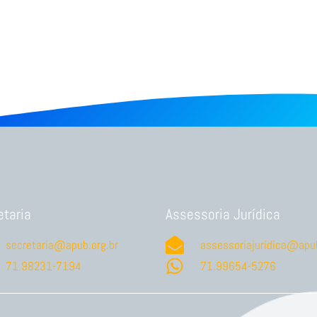
etaria
Assessoria Jurídica
secretaria@apub.org.br
assessoriajuridica@apub
71.98231-7194
71.99654-5276