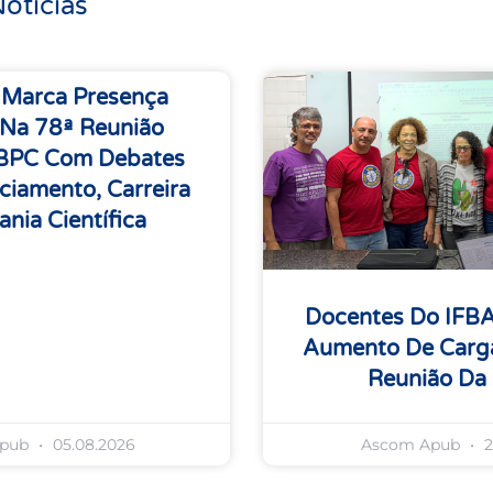
otícias
 Marca Presença
 Na 78ª Reunião
SBPC Com Debates
ciamento, Carreira
ania Científica
Docentes Do IFB
Aumento De Carga
Reunião Da
Apub
05.08.2026
Ascom Apub
2