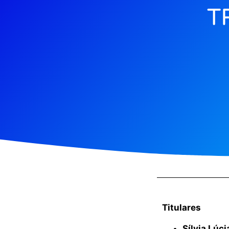
T
Titulares
Sílvia Lúci