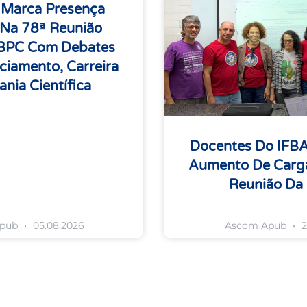
 Marca Presença
 Na 78ª Reunião
SBPC Com Debates
ciamento, Carreira
ania Científica
Docentes Do IFB
Aumento De Carga
Reunião Da
Apub
05.08.2026
Ascom Apub
2