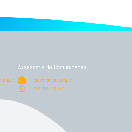
Assessoria de Comunicação
.org.br
ascom@apub.org.br
71.99157-0037