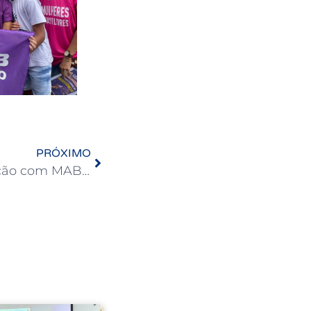
PRÓXIMO
Semestre 2026.2: Exposição com MAB é parte da programação de acolhimento da APUB