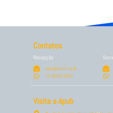
Contatos
Recepção
Secr
apub@apub.org.br
71.99353-0053
Visite a Apub