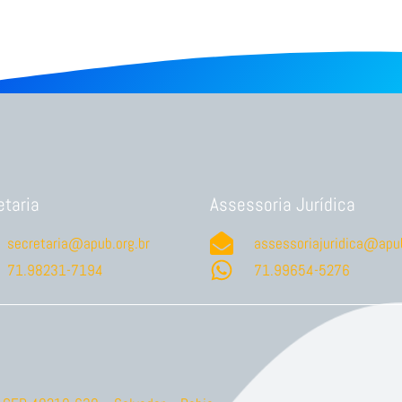
etaria
Assessoria Jurídica
secretaria@apub.org.br
assessoriajuridica@apub
71.98231-7194
71.99654-5276