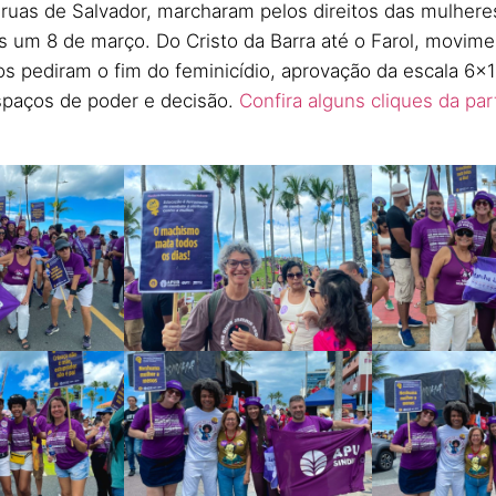
ruas de Salvador, marcharam pelos direitos das mulhere
s um 8 de março. Do Cristo da Barra até o Farol, movime
os pediram o fim do feminicídio, aprovação da escala 6×1
paços de poder e decisão.
Confira alguns cliques da pa