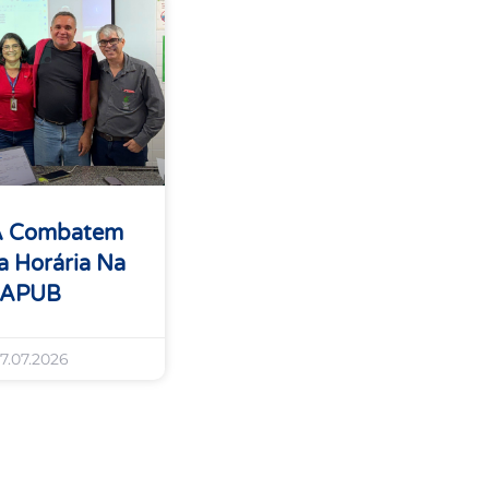
A Combatem
 Horária Na
 APUB
7.07.2026