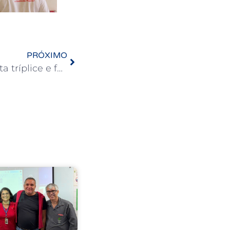
PRÓXIMO
Senado aprova fim da lista tríplice e fortalece a democracia universitária