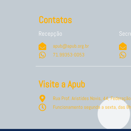
Contatos
Recepção
Secr
apub@apub.org.br
71.99353-0053
Visite a Apub
Rua Prof. Aristides Novis, 44, Federaç
Funcionamento segunda a sexta, das 8h