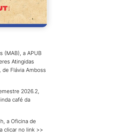
ns (MAB), a APUB
heres Atingidas
, de Flávia Amboss
emestre 2026.2,
inda café da
, a Oficina de
 clicar no link >>