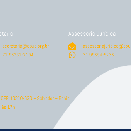
etaria
Assessoria Jurídica
secretaria@apub.org.br
assessoriajuridica@apub
71.98231-7194
71.99654-5276
ão CEP 40210-630 – Salvador – Bahia.
 às 17h