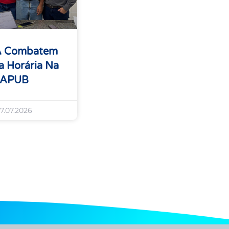
A Combatem
 Horária Na
 APUB
7.07.2026