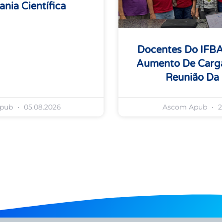
ania Científica
Docentes Do IFB
Aumento De Carga
Reunião Da
Apub
05.08.2026
Ascom Apub
2