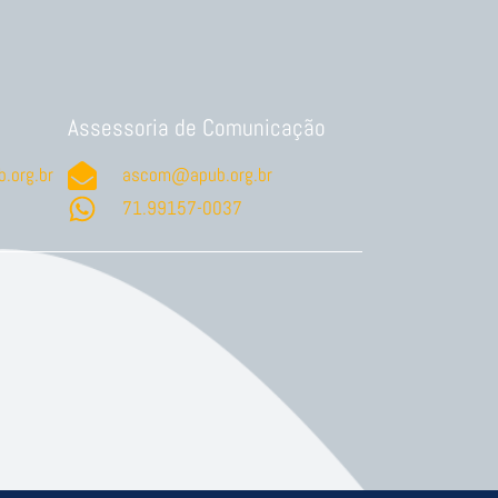
Assessoria de Comunicação
.org.br
ascom@apub.org.br
71.99157-0037