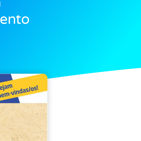
a
ento