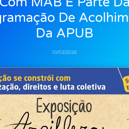
Com MAB É Parte D
gramação De Acolhim
Da APUB
10/03/2026