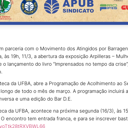
parceria com o Movimento dos Atingidos por Barrage
a, às 19h, 11/3, a abertura da exposição Arpilleras – Mul
e o lançamento do livro “Imprensados no tempo da crise”
o.
ioteca da UFBA, abre a Programação de Acolhimento ao S
longo de todo o mês de março. A programação incluirá a
nversa e uma edição do Bar D.E.
ca da UFBA, acontece na próxima segunda (16/3), às 15h
 O encontro tem entrada franca, e para se inscrever basta
/TyoTtk28tRXVBWL66