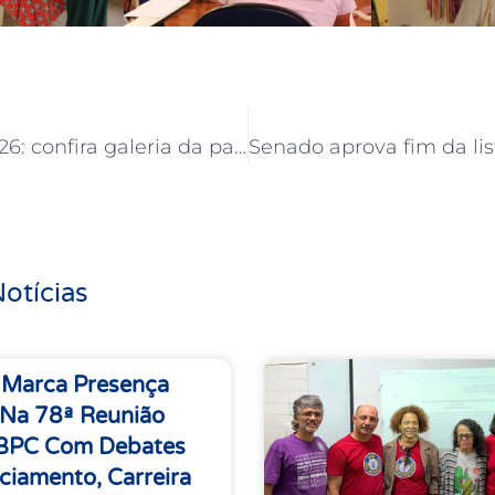
8 de março 2026: confira galeria da participação da APUB
otícias
 Marca Presença
 Na 78ª Reunião
SBPC Com Debates
ciamento, Carreira