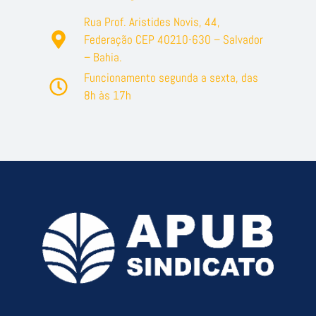
Rua Prof. Aristides Novis, 44,
Federação CEP 40210-630 – Salvador
– Bahia.
Funcionamento segunda a sexta, das
8h às 17h