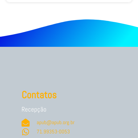
Contatos
Recepção
apub@apub.org.br
71.99353-0053