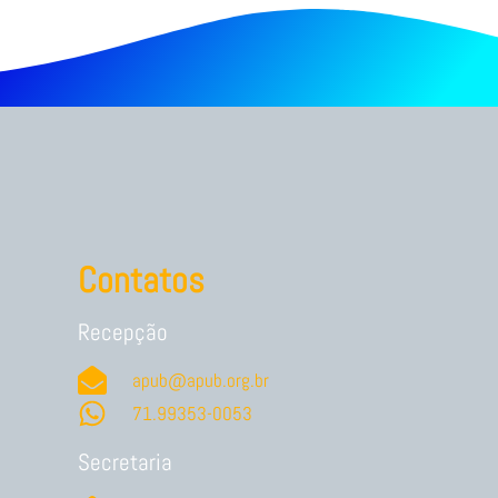
Contatos
Recepção
apub@apub.org.br
71.99353-0053
Secretaria