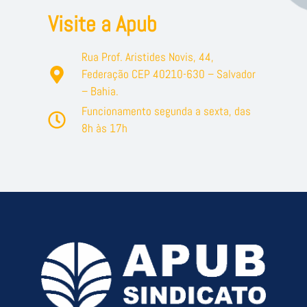
Visite a Apub
Rua Prof. Aristides Novis, 44,
Federação CEP 40210-630 – Salvador
– Bahia.
Funcionamento segunda a sexta, das
8h às 17h