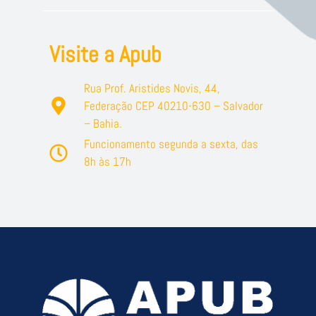
Visite a Apub
Rua Prof. Aristides Novis, 44,
Federação CEP 40210-630 – Salvador
– Bahia.
Funcionamento segunda a sexta, das
8h às 17h