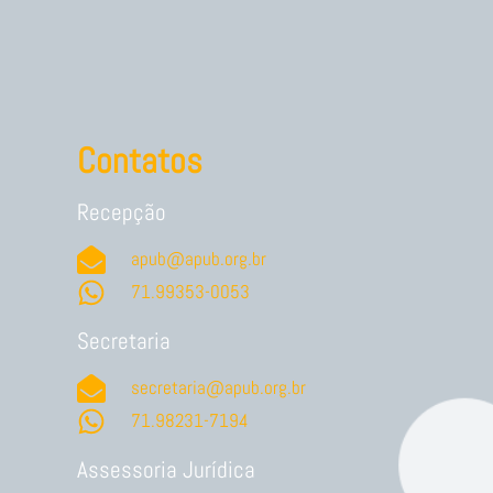
Contatos
Recepção
apub@apub.org.br
71.99353-0053
Secretaria
secretaria@apub.org.br
71.98231-7194
Assessoria Jurídica