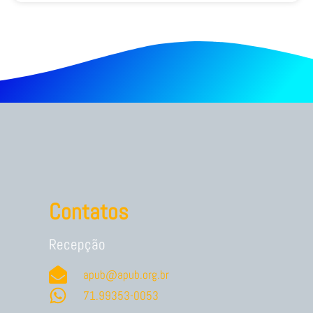
Contatos
Recepção
apub@apub.org.br
71.99353-0053