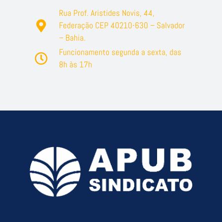
Rua Prof. Aristides Novis, 44,
Federação CEP 40210-630 – Salvador
– Bahia.
Funcionamento segunda a sexta, das
8h às 17h