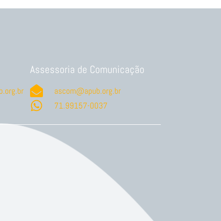
Assessoria de Comunicação
.org.br
ascom@apub.org.br
71.99157-0037