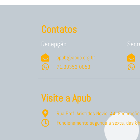
Contatos
Recepção
Secr
apub@apub.org.br
71.99353-0053
Visite a Apub
Rua Prof. Aristides Novis, 44, Federaç
Funcionamento segunda a sexta, das 8h