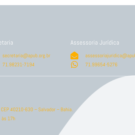
etaria
Assessoria Jurídica
secretaria@apub.org.br
assessoriajuridica@apub
71.98231-7194
71.99654-5276
ão CEP 40210-630 – Salvador – Bahia.
 às 17h