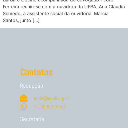
Ferreira reuniu-se com a ouvidora da UFBA, Ana Claudia
Semedo, a assistente social da ouvidoria, Marcia
Santos, junto […]
Contatos
Recepção
apub@apub.org.br
71.99353-0053
Secretaria