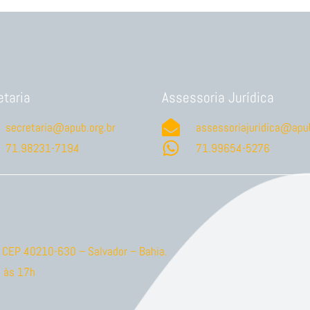
etaria
Assessoria Jurídica
secretaria@apub.org.br
assessoriajuridica@apub
71.98231-7194
71.99654-5276
ão CEP 40210-630 – Salvador – Bahia.
 às 17h