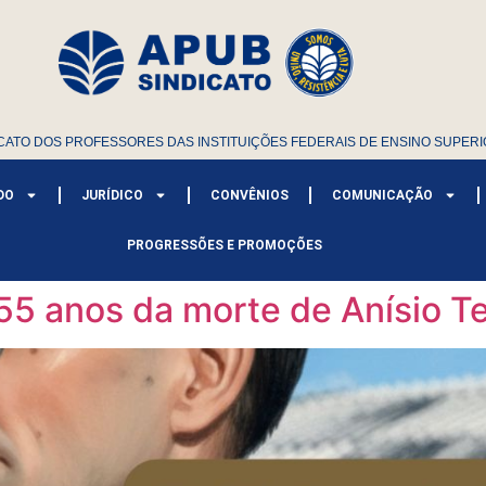
CATO DOS PROFESSORES DAS INSTITUIÇÕES FEDERAIS DE ENSINO SUPERI
DO
JURÍDICO
CONVÊNIOS
COMUNICAÇÃO
PROGRESSÕES E PROMOÇÕES
5 anos da morte de Anísio Te