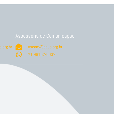
Assessoria de Comunicação
.org.br
ascom@apub.org.br
71.99157-0037