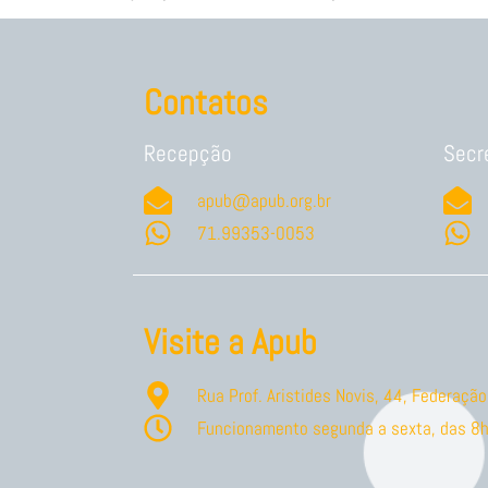
Contatos
Recepção
Secr
apub@apub.org.br
71.99353-0053
Visite a Apub
Rua Prof. Aristides Novis, 44, Federaç
Funcionamento segunda a sexta, das 8h