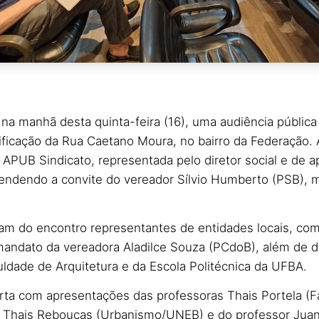
a manhã desta quinta-feira (16), uma audiência pública
lificação da Rua Caetano Moura, no bairro da Federação. 
APUB Sindicato, representada pelo diretor social e de
tendendo a convite do vereador Sílvio Humberto (PSB), m
m do encontro representantes de entidades locais, com
mandato da vereadora Aladilce Souza (PCdoB), além de 
ldade de Arquitetura e da Escola Politécnica da UFBA.
erta com apresentações das professoras Thais Portela (
, Thais Rebouças (Urbanismo/UNEB) e do professor Jua