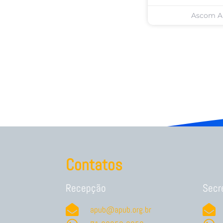
Ascom 
Contatos
Recepção
Secr
apub@apub.org.br