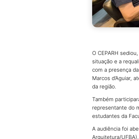
O CEPARH sediou, n
situação e a requa
com a presença da 
Marcos d’Aguiar, a
da região.
Também participara
representante do 
estudantes da Facu
A audiência foi ab
Arquitetura/UFBA)