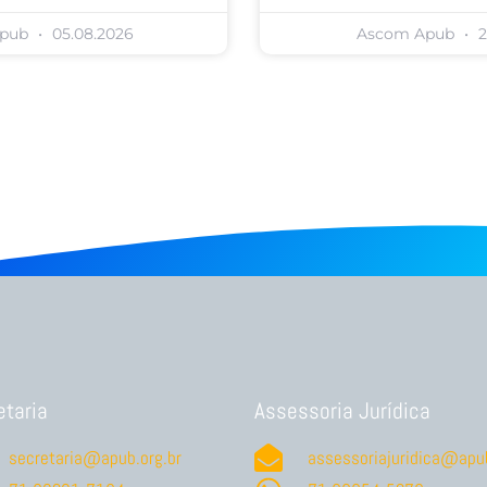
Apub
05.08.2026
Ascom Apub
2
etaria
Assessoria Jurídica
secretaria@apub.org.br
assessoriajuridica@apub