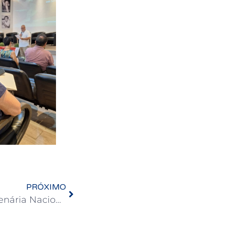
PRÓXIMO
APUB participa da 17ª Plenária Nacional da Central Única dos Trabalhadores