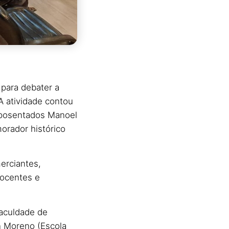
 para debater a
A atividade contou
 aposentados Manoel
orador histórico
erciantes,
docentes e
Faculdade de
n Moreno (Escola