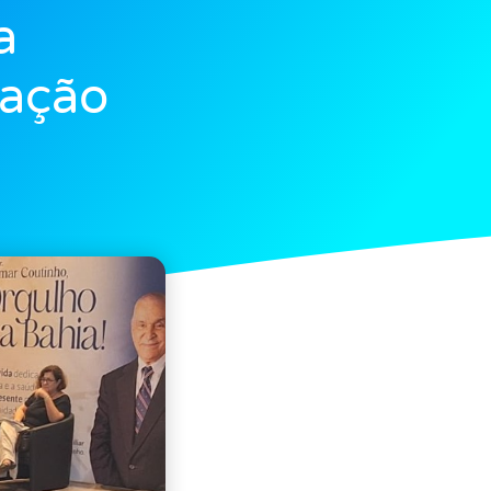
a
ração