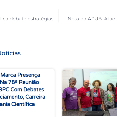
Audiência pública debate estratégias de enfrentamento da Reforma Administrativa
Nota da APUB: Ataq
otícias
 Marca Presença
 Na 78ª Reunião
SBPC Com Debates
ciamento, Carreira
ania Científica