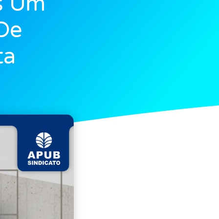
s Um
 De
ta