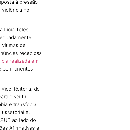
esposta à pressão
 violência no
 Lícia Teles,
 adequadamente
s vítimas de
enúncias recebidas
ncia realizada em
 e permanentes
Vice-Reitoria, de
ra discutir
ia e transfobia.
issetorial e,
APUB ao lado do
es Afirmativas e