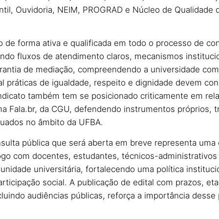
ntil, Ouvidoria, NEIM, PROGRAD e Núcleo de Qualidade 
de forma ativa e qualificada em todo o processo de co
ndo fluxos de atendimento claros, mecanismos instituc
arantia de mediação, compreendendo a universidade co
l práticas de igualdade, respeito e dignidade devem const
indicato também tem se posicionado criticamente em rel
ma Fala.br, da CGU, defendendo instrumentos próprios, 
quados no âmbito da UFBA.
sulta pública que será aberta em breve representa uma
logo com docentes, estudantes, técnicos-administrativos
idade universitária, fortalecendo uma política instituc
participação social. A publicação de edital com prazos, et
cluindo audiências públicas, reforça a importância desse