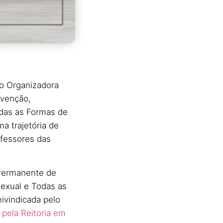
ão Organizadora
evenção,
odas as Formas de
a trajetória de
ofessores das
 Permanente de
exual e Todas as
ivindicada pelo
a pela Reitoria em