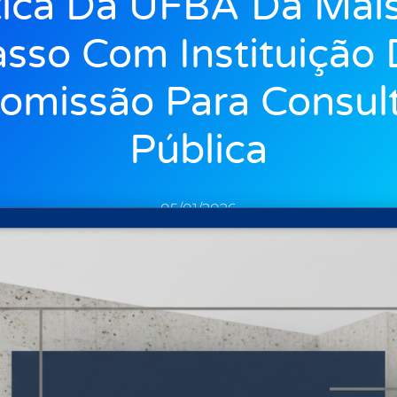
ítica Da UFBA Dá Mai
sso Com Instituição
omissão Para Consul
Pública
05/01/2026