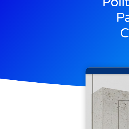
Pol
Pa
C