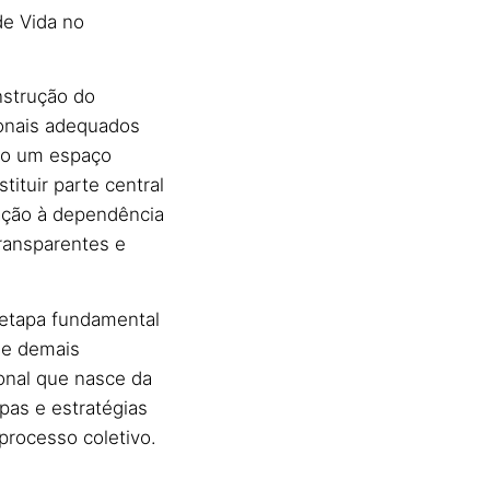
de Vida no
nstrução do
ionais adequados
mo um espaço
ituir parte central
ação à dependência
transparentes e
 etapa fundamental
 e demais
ional que nasce da
apas e estratégias
 processo coletivo.