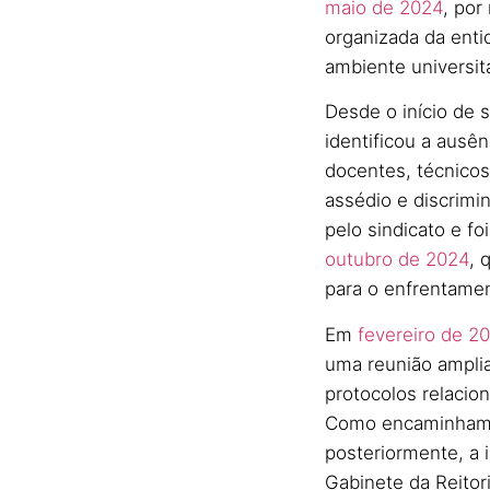
maio de 2024
, por
organizada da enti
ambiente universitá
Desde o início de 
identificou a ausê
docentes, técnicos
assédio e discrimi
pelo sindicato e f
outubro de 2024
, 
para o enfrentame
Em
fevereiro de 2
uma reunião amplia
protocolos relacio
Como encaminhament
posteriormente, a
Gabinete da Reito