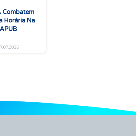
A Combatem
 Horária Na
 APUB
7.07.2026