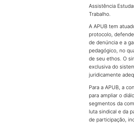
Assistência Estuda
Trabalho.
A APUB tem atuado 
protocolo, defende
de denúncia e a g
pedagógico, no qua
de seu ethos. O s
exclusiva do siste
juridicamente ade
Para a APUB, a con
para ampliar o diá
segmentos da comun
luta sindical e da 
de participação, in