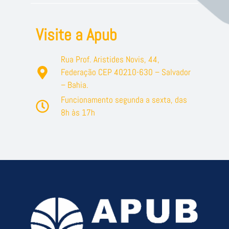
Visite a Apub
Rua Prof. Aristides Novis, 44,
Federação CEP 40210-630 – Salvador
– Bahia.
Funcionamento segunda a sexta, das
8h às 17h