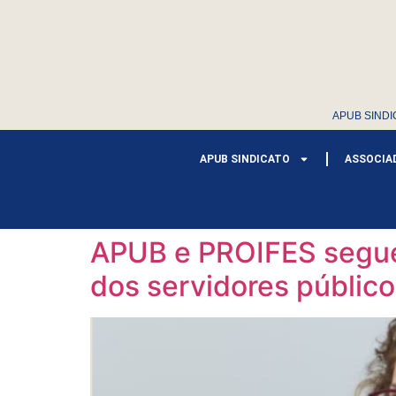
APUB SINDI
APUB SINDICATO
ASSOCIA
APUB e PROIFES seguem
dos servidores públic