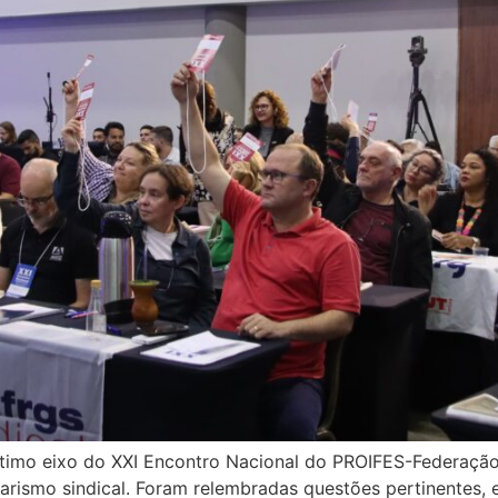
último eixo do XXI Encontro Nacional do PROIFES-Federaçã
arismo sindical. Foram relembradas questões pertinentes, 