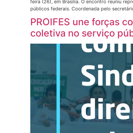
feira (26), em Brasília. O encontro reuniu re
públicos federais. Coordenada pelo secretár
PROIFES une forças com
coletiva no serviço púb