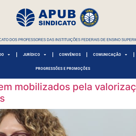
CATO DOS PROFESSORES DAS INSTITUIÇÕES FEDERAIS DE ENSINO SUPERI
DO
JURÍDICO
CONVÊNIOS
COMUNICAÇÃO
PROGRESSÕES E PROMOÇÕES
 mobilizados pela valorizaç
os