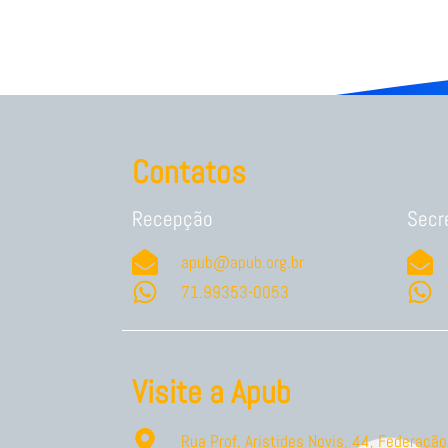
Contatos
Recepção
Secr
apub@apub.org.br
71.99353-0053
Visite a Apub
Rua Prof. Aristides Novis, 44, Federaç