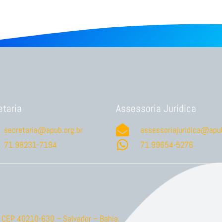
etaria
Assessoria Jurídica
secretaria@apub.org.br
assessoriajuridica@apub
71.98231-7194
71.99654-5276
ão CEP 40210-630 – Salvador – Bahia.