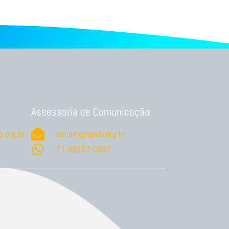
Assessoria de Comunicação
.org.br
ascom@apub.org.br
71.99157-0037