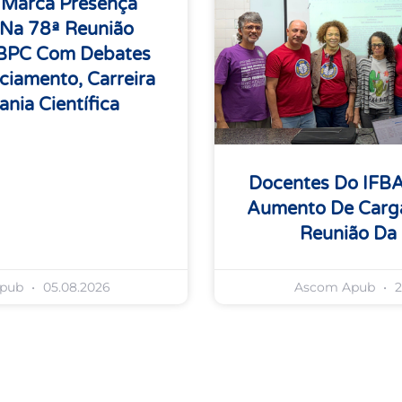
 Marca Presença
 Na 78ª Reunião
SBPC Com Debates
ciamento, Carreira
ania Científica
Docentes Do IFB
Aumento De Carga
Reunião Da
Apub
05.08.2026
Ascom Apub
2