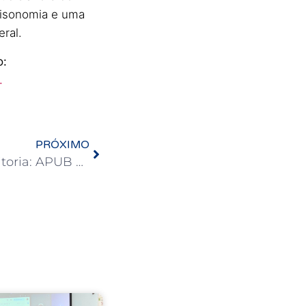
a isonomia e uma
eral.
o:
.
PRÓXIMO
Consulta pública para reitoria: APUB e demais entidades representativas se reúnem para discutir cronograma dos trabalhos