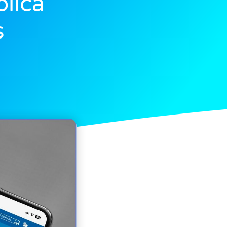
blica
s