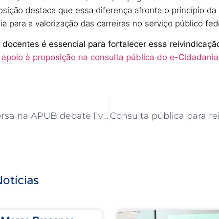
posição destaca que essa diferença afronta o princípio d
a para a valorização das carreiras no serviço público fed
 docentes é essencial para fortalecer essa reivindicaçã
 apoio à proposição na consulta pública do e-Cidadania
Roda de conversa na APUB debate livro sobre práticas políticas e construção de uma sociedade mais justa
otícias