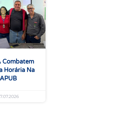
A Combatem
 Horária Na
 APUB
7.07.2026