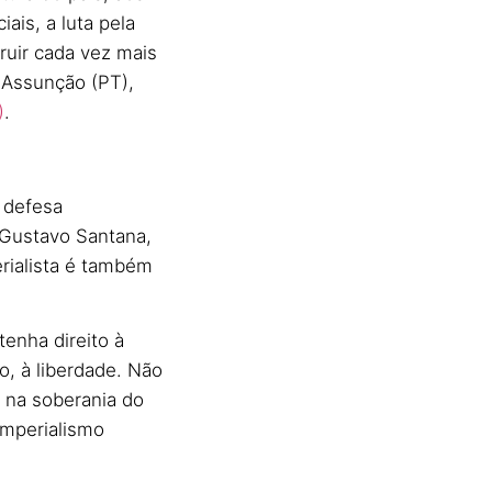
is, a luta pela
ruir cada vez mais
r Assunção (PT),
)
.
a defesa
 Gustavo Santana,
rialista é também
tenha direito à
o, à liberdade. Não
 na soberania do
imperialismo