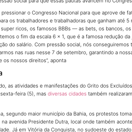
essão social para que essas pautas avancem no Congres
 pressionar o Congresso Nacional para que aprove de fa
ara os trabalhadores e trabalhadoras que ganham até 5 m
 super ricos, os famosos BBBs — as bets, os bancos, os 
 temos o fim da escala 6 x 1, que é a famosa redução da
ção do salário. Com pressão social, nós conseguiremos t
armos nas ruas nesse 7 de setembro, garantindo a nossa
 os nossos direitos”, aponta
a
ado, as atividades e manifestações do Grito dos Excluídos
a sexta-feira (5), mas
diversas cidades
também realizaram
a, segundo maior município da Bahia, os protestos toma
na avenida Presidente Dutra, local onde também aconte
cidade. Já em Vitória da Conquista, no sudoeste do estad