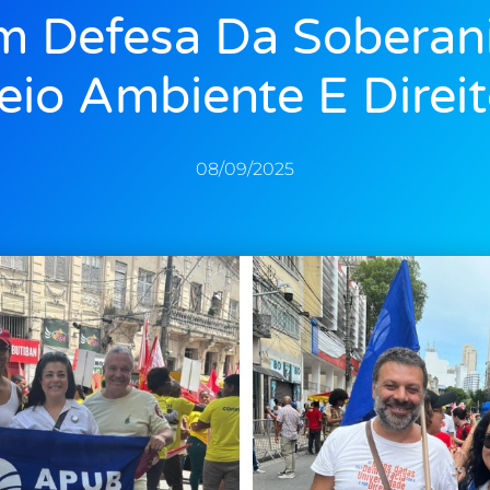
m Defesa Da Soberani
io Ambiente E Direi
08/09/2025