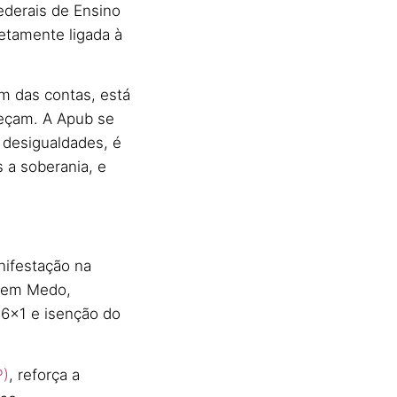
ederais de Ensino
etamente ligada à
im das contas, está
leçam. A Apub se
 desigualdades, é
 a soberania, e
ifestação na
o Sem Medo,
 6×1 e isenção do
P)
, reforça a