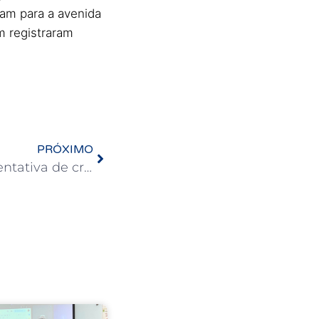
ram para a avenida
m registraram
PRÓXIMO
APUB alerta para nova tentativa de crime cibernético contra docentes