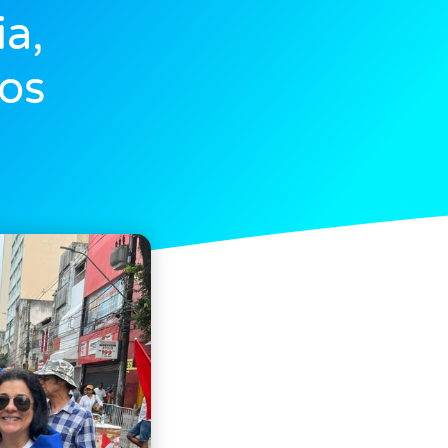
a,
tos