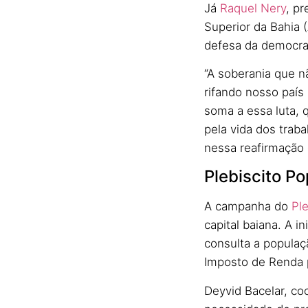
Já
Raquel Nery
, pr
Superior da Bahia 
defesa da democra
“A soberania que n
rifando nosso país
soma a essa luta, 
pela vida dos trab
nessa reafirmação 
Plebiscito Po
A campanha do
Pl
capital baiana. A i
consulta a populaç
Imposto de Renda 
Deyvid Bacelar, co