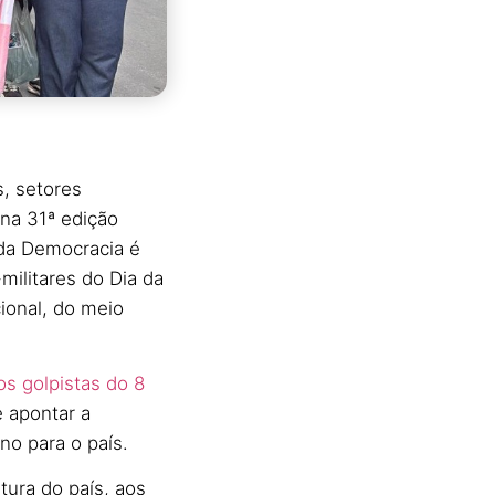
s, setores
 na 31ª edição
da Democracia é
militares do Dia da
ional, do meio
aos golpistas do 8
e apontar a
no para o país.
tura do país, aos