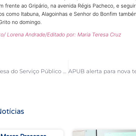
 frente ao Gripário, na avenida Régis Pacheco, e segui
os como Itabuna, Alagoinhas e Senhor do Bonfim també
Grito no domingo.
ato/ Lorena Andrade/Editado por: Maria Teresa Cruz
Frente em Defesa do Serviço Público realiza Plenária Nacional contra a Reforma Administrativa
otícias