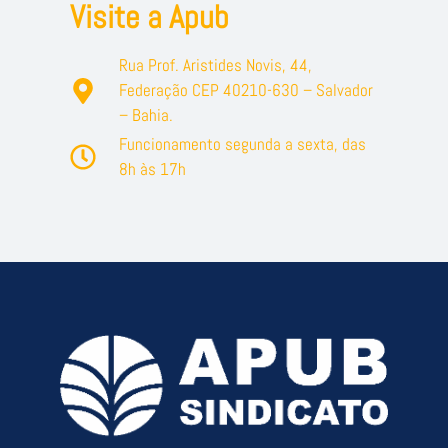
Visite a Apub
Rua Prof. Aristides Novis, 44,
Federação CEP 40210-630 – Salvador
– Bahia.
Funcionamento segunda a sexta, das
8h às 17h