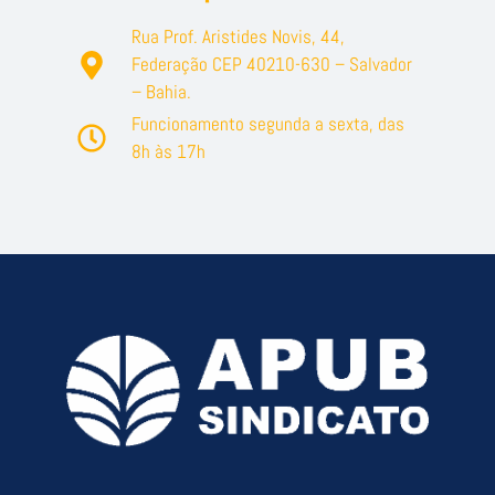
Rua Prof. Aristides Novis, 44,
Federação CEP 40210-630 – Salvador
– Bahia.
Funcionamento segunda a sexta, das
8h às 17h