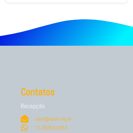
Contatos
Recepção
apub@apub.org.br
71.99353-0053