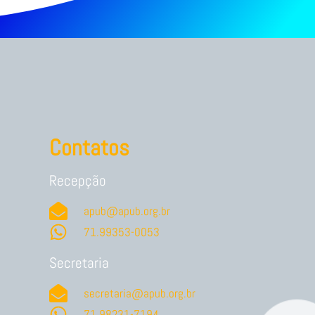
Contatos
Recepção
apub@apub.org.br
71.99353-0053
Secretaria
secretaria@apub.org.br
71.98231-7194