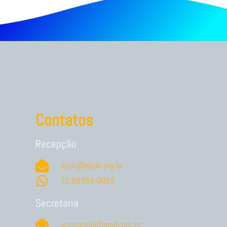
Contatos
Recepção
apub@apub.org.br
71.99353-0053
Secretaria
secretaria@apub.org.br