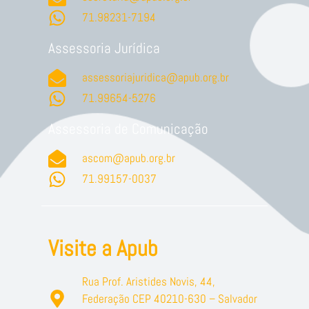
71.98231-7194
Assessoria Jurídica
assessoriajuridica@apub.org.br
71.99654-5276
Assessoria de Comunicação
ascom@apub.org.br
71.99157-0037
Visite a Apub
Rua Prof. Aristides Novis, 44,
Federação CEP 40210-630 – Salvador