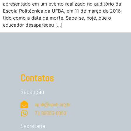
apresentado em um evento realizado no auditório da
Escola Politécnica da UFBA, em 11 de março de 2016,
tido como a data da morte. Sabe-se, hoje, que o
educador desapareceu […]
Contatos
Recepção
apub@apub.org.br
71.99353-0053
Secretaria